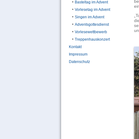
be
•
Basteltag im Advent
ei
•
Vorlesetag im Advent
„T
•
Singen im Advent
di
•
Adventsgottesdienst
se
un
•
Vorlesewettbewerb
•
Treppenhauskonzert
Kontakt
Impressum
Datenschutz