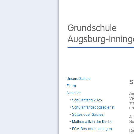
Unsere Schule
S
Eltern
Am
Aktuelles
Ve
•
Schulanfang 2025
st
•
u
Schulanfangsgottesdienst
•
Süßes oder Saures
Je
Sc
•
Mathematik in der Kirche
•
FCA-Besuch in Inningen
Di