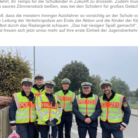
lehrt, ihr Tempo für die
Schulkinder in Zukunft zu drosseln. Zudem mus
n saures Zitronenstück beißen, was bei
den Schülern für großes Geläch
oll, dass die meistern Inninger Autofahrer so vorsichtig an der
Schule vo
e Leitung der
Verkehrspolizei am Ende der Aktion und die Kinder der K
lbst durch das Radargerät schauen.
„Das hat riesigen Spaß gemacht!“, 
d freuen sich jetzt umso mehr auf ihre erste Einheit der
Jugendverkehr